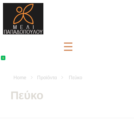
Μέλι Παπαδοπούλου - Αγνά μελισσοκομικά προϊόντα
μελισσοκομικά προϊόντα και βότανα
0
Home
Προϊόντα
Πεύκο
Πεύκο