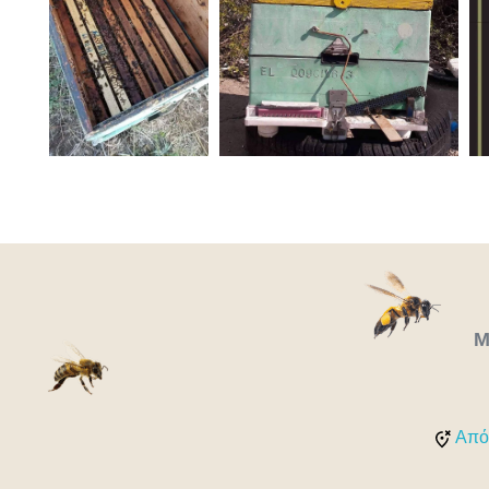
Μ
Από