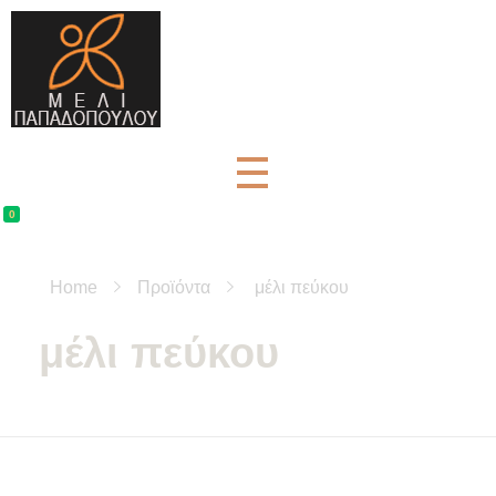
Μέλι Παπαδοπούλου - Αγνά μελισσοκομικά προϊόντα
μελισσοκομικά προϊόντα και βότανα
0
Home
Προϊόντα
μέλι πεύκου
μέλι πεύκου