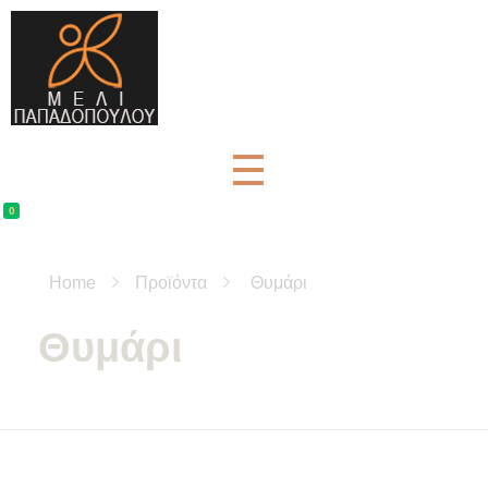
Μέλι Παπαδοπούλου - Αγνά μελισσοκομικά προϊόντα
μελισσοκομικά προϊόντα και βότανα
0
Home
Προϊόντα
Θυμάρι
Θυμάρι