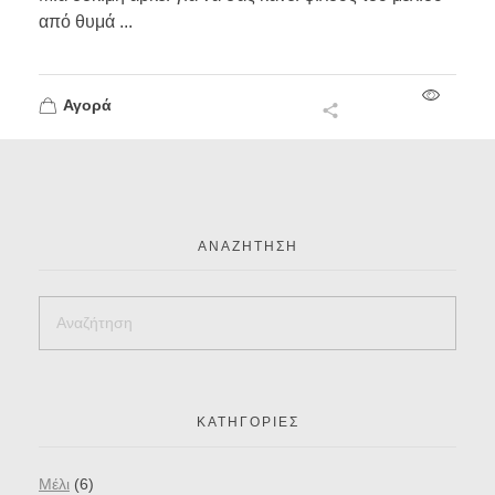
από θυμά ...
Αγορά
ΑΝΑΖΉΤΗΣΗ
ΚΑΤΗΓΟΡΊΕΣ
Mέλι
(6)