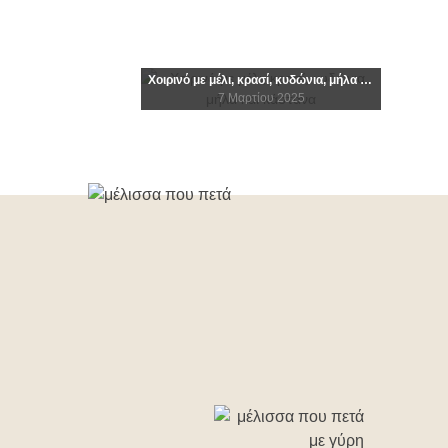
αι άθερμο μέλι;
Γιατί κρυ
Χοιρινό με μέλι, κρασί, κυδώνια, μήλα και κάστανα
ρουαρίου 2021
7 Μαρτίου 2025