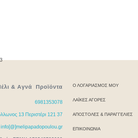
ήθεια;
Τί είν
Κρέπες με ταχίνι μέλι σοκολάτα και μπισκότα
 2025
23 Φεβ
7 Μαρτίου 2025
Ο ΛΟΓΑΡΙΑΣΜΌΣ ΜΟΥ
έλι & Aγνά Προϊόντα
ΛΑΪΚΈΣ ΑΓΟΡΈΣ
6981353078
ΑΠΟΣΤΟΛΈΣ & ΠΑΡΑΓΓΕΛΊΕΣ
λλωνος 13 Περιστέρι 121 37
info[@]melipapadopoulou.gr
ΕΠΙΚΟΙΝΩΝΊΑ