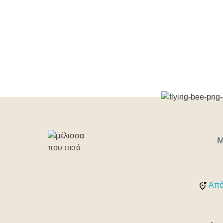
Μύθος ή αλ
7 Μαρτίου
Μ
Από