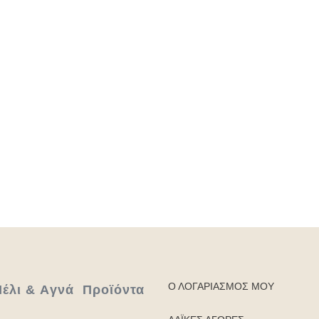
ήθεια;
Κρέπες με ταχίνι μέλι σοκολάτα και μπισκότα
Τί είν
 2025
7 Μαρτίου 2025
23 Φεβ
Ο ΛΟΓΑΡΙΑΣΜΌΣ ΜΟΥ
έλι & Aγνά Προϊόντα