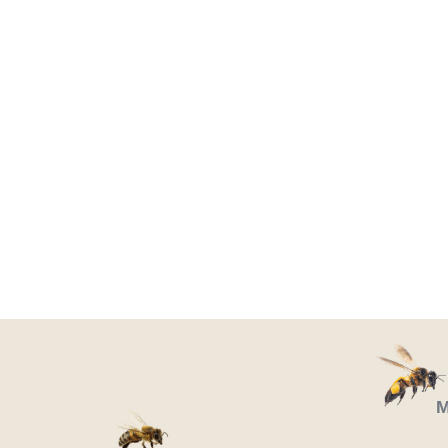
Μύθος ή αλ
7 Μαρτίου
Μ