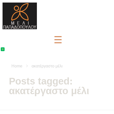
Μέλι Παπαδοπούλου - Αγνά μελισσοκομικά προϊόντα
μελισσοκομικά προϊόντα και βότανα
0
Home
ακατέργαστο μέλι
Posts tagged:
ακατέργαστο μέλι