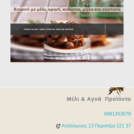
Χοιρινό με μέλι, κρασί, κυδώνια, μήλα και κάστανα
Μέλι & Aγνά Προϊόντα
6981353078
Απόλλωνος 13 Περιστέρι 121 37