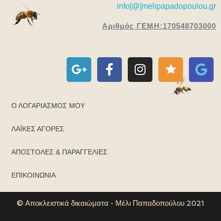
info[@]melipapadopoulou.gr
Αριθμός ΓΕΜΗ:170548703000
Ο ΛΟΓΑΡΙΑΣΜΌΣ ΜΟΥ
ΛΑΪΚΈΣ ΑΓΟΡΈΣ
ΑΠΟΣΤΟΛΈΣ & ΠΑΡΑΓΓΕΛΊΕΣ
ΕΠΙΚΟΙΝΩΝΊΑ
© Αποκλειστικά δικαιώματα - Μέλι Παπαδοπούλου 2021