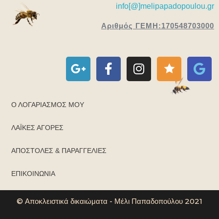
info[@]melipapadopoulou.gr
Αριθμός ΓΕΜΗ:170548703000
Ο ΛΟΓΑΡΙΑΣΜΌΣ ΜΟΥ
ΛΑΪΚΈΣ ΑΓΟΡΈΣ
ΑΠΟΣΤΟΛΈΣ & ΠΑΡΑΓΓΕΛΊΕΣ
ΕΠΙΚΟΙΝΩΝΊΑ
© Αποκλειστικά δικαιώματα - Μέλι Παπαδοπούλου 2021