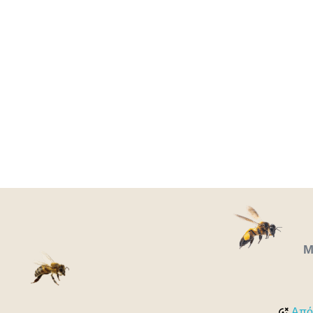
Μύθο
7 Μ
Μ
Από