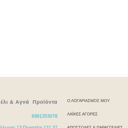
ς ή αλήθεια;
Κρέπες με ταχίνι μέλι σοκολάτα και μπισκότα
αρτίου 2025
7 Μαρτίου 2025
Ο ΛΟΓΑΡΙΑΣΜΌΣ ΜΟΥ
έλι & Aγνά Προϊόντα
ΛΑΪΚΈΣ ΑΓΟΡΈΣ
6981353078
ΑΠΟΣΤΟΛΈΣ & ΠΑΡΑΓΓΕΛΊΕΣ
λλωνος 13 Περιστέρι 121 37